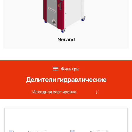
Merand
Фильтры
Делители гидравлические