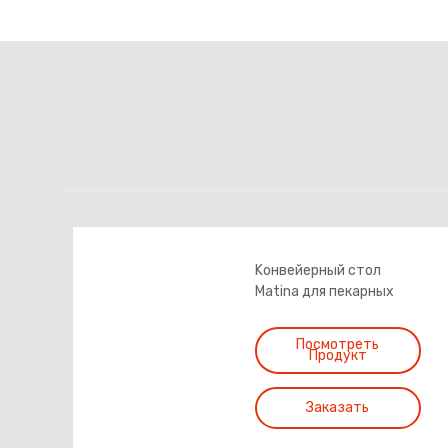
Kонвейерный стол
Matina для пекарных
изделий-patyline.
Посмотреть
Продукт
Заказать