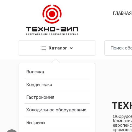
Перейти к навигации
Перейти к содержанию
ГЛАВНАЯ
И
Каталог
с
к
а
Выпечка
т
ь
Кондитерка
:
Гастрономия
TЕХ
Холодильное оборудование
Оборудов
Компания
Витрины
европейс
промышле