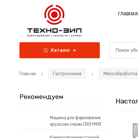
Перейти к навигации
Перейти к содержанию
ГЛАВНАЯ
И
Каталог
с
к
а
Главная
Гастрономия
Мясообработка
т
ь
:
Рекомендуем
Насто
Машина для формования
круассан серии CROYMAT
Камера промежуточной