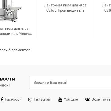
Ленточная пила для мяса
Лент
CE165. Производитель
CE1
Minerva.
ая пила для мяса
изводитель Minerva.
всех 3 элементов
овости
идок !
Facebook
Instagram
Youtube
Вконтакте