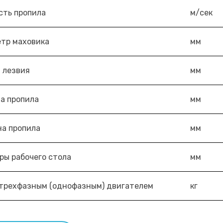
сть пропила
м/сек
тр маховика
мм
 лезвия
мм
а пропила
мм
на пропила
мм
ры рабочего стола
мм
 трехфазным (однофазным) двигателем
кг