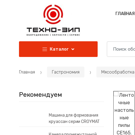
Перейти к навигации
Перейти к содержанию
ГЛАВНАЯ
И
Каталог
с
к
а
Главная
Гастрономия
Мясообработка
т
ь
:
Рекомендуем
Машина для формования
круассан серии CROYMAT
Камера промежуточной