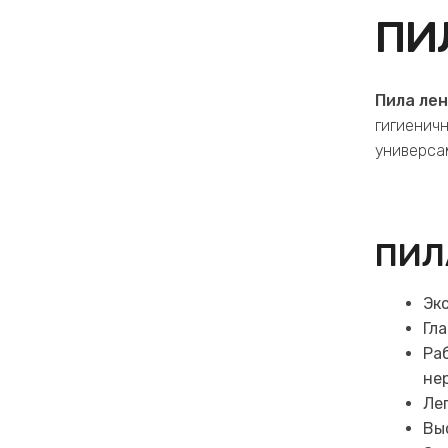
ПИ
Пила лен
гигиеничн
универса
ПИЛ
Эк
Гл
Ра
не
Ле
Вы