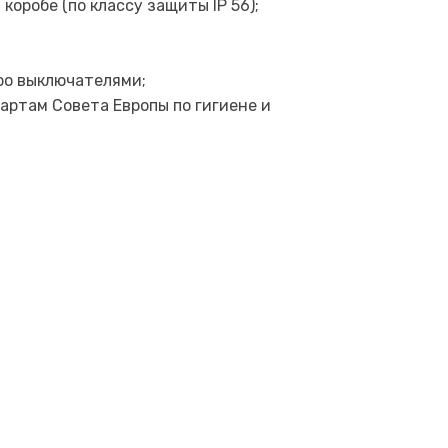
оробе (по классу защиты IP 56);
ро выключателями;
артам Совета Европы по гигиене и