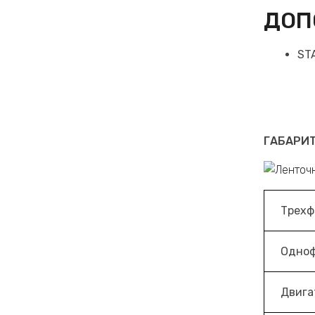
ДОП
ST
ГАБАРИ
Трехф
Одноф
Двига