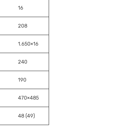
16
208
1.650×16
240
190
470×485
48 (49)