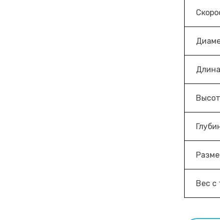
Скоро
Диаме
Длина
Высот
Глуби
Разме
Вес с