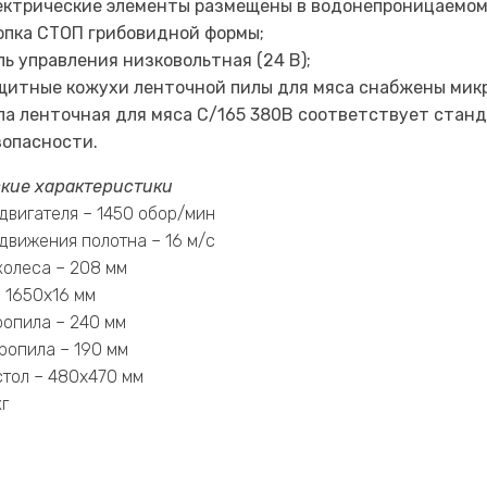
ектрические элементы размещены в водонепроницаемом к
опка СТОП грибовидной формы;
пь управления низковольтная (24 В);
щитные кожухи ленточной пилы для мяса снабжены мик
ла ленточная для мяса C/165 380В соответствует станд
зопасности.
кие характеристики
двигателя – 1450 обор/мин
движения полотна – 16 м/с
колеса – 208 мм
 1650х16 мм
ропила – 240 мм
ропила – 190 мм
стол – 480х470 мм
кг