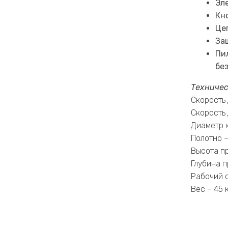
Эл
Кн
Це
За
Пи
бе
Техничес
Скорость 
Скорость 
Диаметр 
Полотно –
Высота п
Глубина п
Рабочий 
Вес – 45 