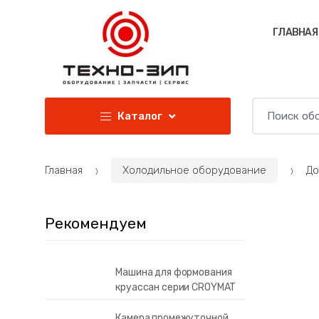
Перейти к навигации
Перейти к содержанию
ГЛАВНАЯ
И
Каталог
с
к
а
Главная
Холодильное оборудование
До
т
ь
:
Рекомендуем
Машина для формования
круассан серии CROYMAT
Камера промежуточной