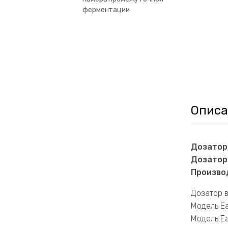
ферментации
Описа
Дозатор
Дозатор
Производ
Дозатор в
Модель Ea
Модель Ea