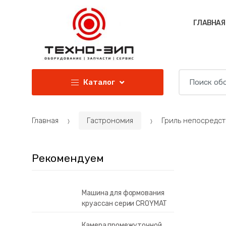
Перейти к навигации
Перейти к содержанию
ГЛАВНАЯ
И
Каталог
с
к
а
Главная
Гастрономия
Гриль непосредс
т
ь
:
Рекомендуем
Машина для формования
круассан серии CROYMAT
Камера промежуточной