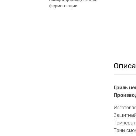
ферментации
Описа
Гриль н
Производ
Изготовл
Защитный 
Температу
Тэны смо