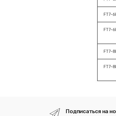
FT7-6
FT7-6
FT7-8
FT7-8
Подписаться на н