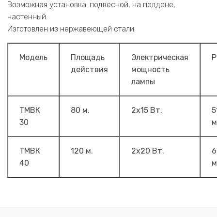
Возможная установка: подвесной, на поддоне,
настенный.
Изготовлен из нержавеющей стали.
Модель
Площадь
Электрическая
Р
действия
мощность
лампы
ТМВК
80 м.
2х15 Вт.
5
30
м
ТМВК
120 м.
2х20 Вт.
6
40
м