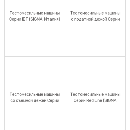
Тестомесильные машины
Тестомесильные машины
Серии IBT (SIGMA, Италия)
с податной дежой Серии
VE Super Premium (SIGMA,
Италия)
Тестомесильные машины
Тестомесильные машины
со съёмной дежей Серии
Серии Red Line (SIGMA,
VE Silver Line (SIGMA,
Италия)
Италия)